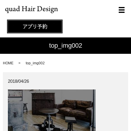
メ
top_img002
HOME
top_img002
2018/04/26