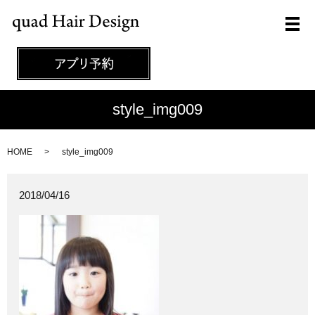
メ
style_img009
HOME
style_img009
2018/04/16