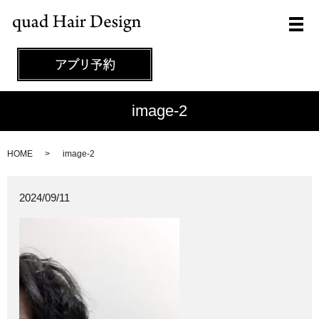
メ
image-2
HOME
image-2
2024/09/11