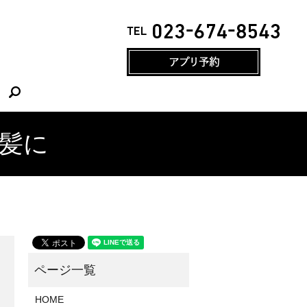
search
髪に
HOME