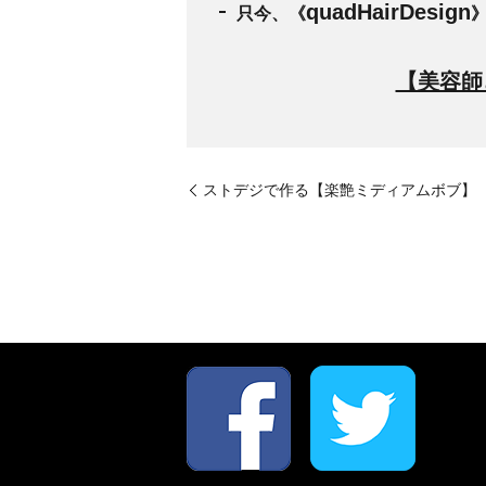
quadHairDesign
只今、《
【美容師
ストデジで作る【楽艶ミディアムボブ】