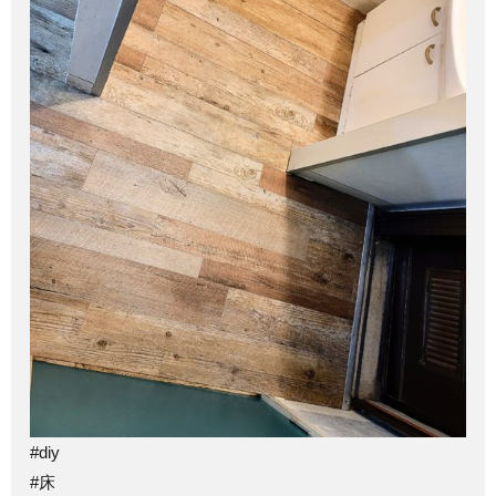
#diy
#床