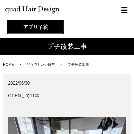
メ
プチ改装工事
HOME
どうでもいい日常
プチ改装工事
2022/06/30
OPENして11年