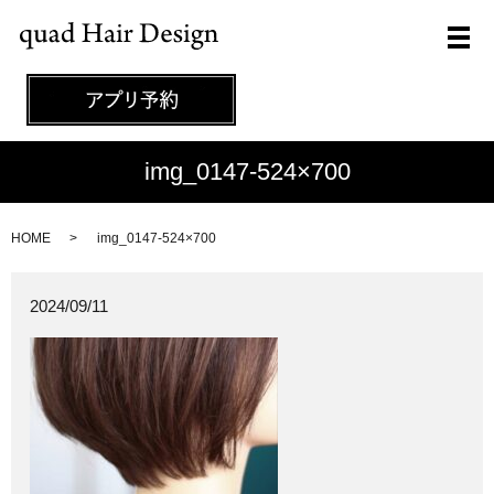
メ
img_0147-524×700
HOME
img_0147-524×700
2024/09/11