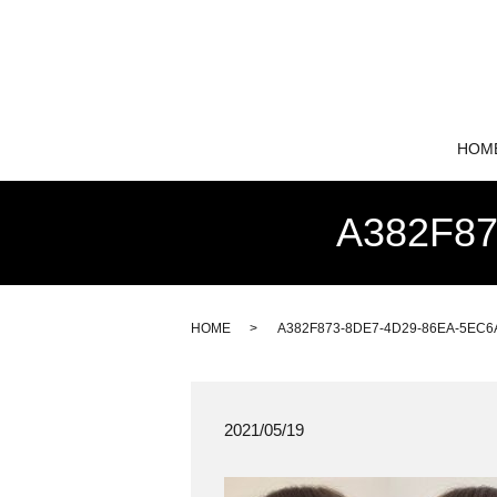
HOM
A382F87
HOME
A382F873-8DE7-4D29-86EA-5EC6
2021/05/19