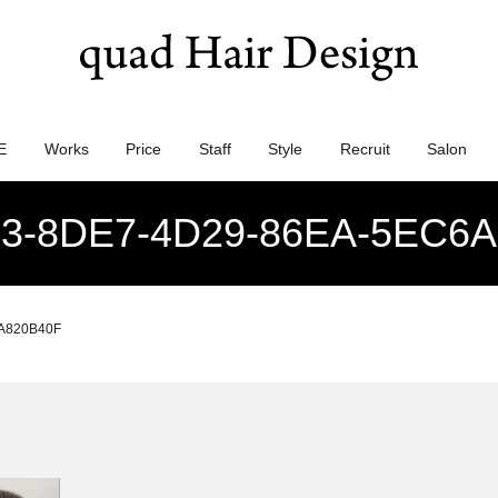
E
Works
Price
Staff
Style
Recruit
Salon
3-8DE7-4D29-86EA-5EC6
A820B40F