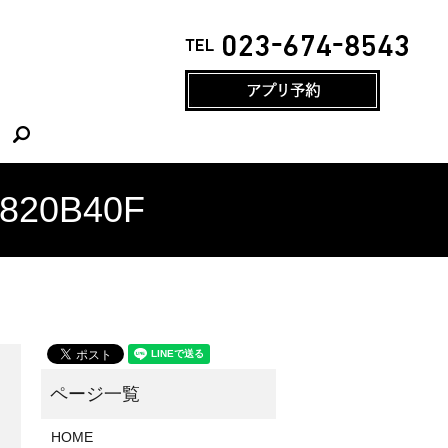
search
A820B40F
HOME