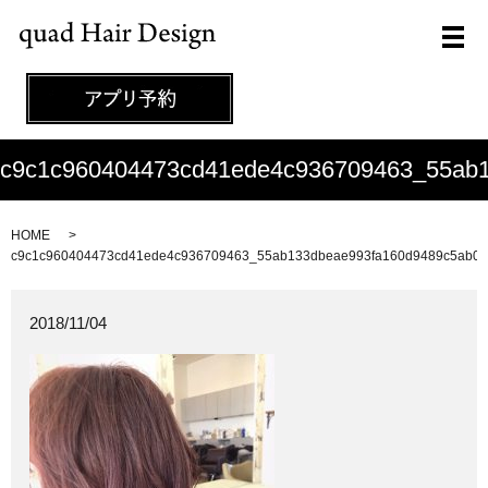
メ
c9c1c960404473cd41ede4c936709463_55ab
HOME
c9c1c960404473cd41ede4c936709463_55ab133dbeae993fa160d9489c5ab08
2018/11/04