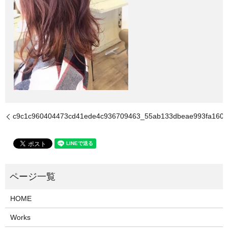
c9c1c960404473cd41ede4c936709463_55ab133dbeae993fa160d
HOME
Works