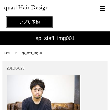
メ
sp_staff_img001
HOME
sp_staff_img001
2018/04/25