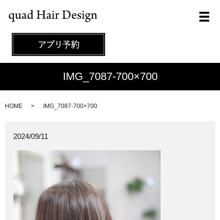
メ
IMG_7087-700×700
HOME
IMG_7087-700×700
2024/09/11