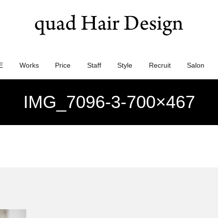
E
Works
Price
Staff
Style
Recruit
Salon
IMG_7096-3-700×467