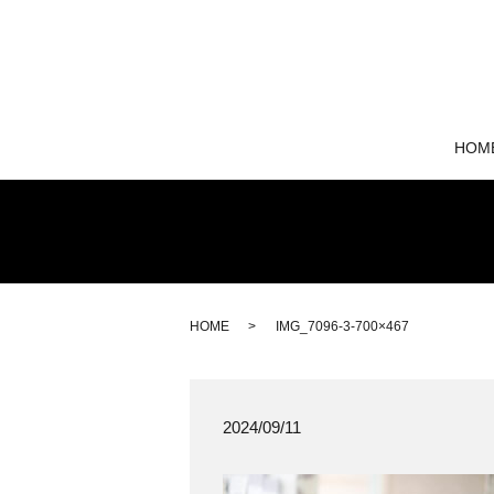
HOM
HOME
IMG_7096-3-700×467
2024/09/11