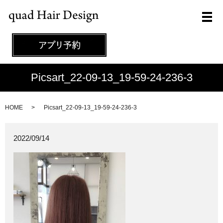
メ
Picsart_22-09-13_19-59-24-236-3
HOME
Picsart_22-09-13_19-59-24-236-3
2022/09/14