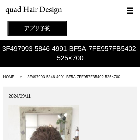
メ
3F497993-5846-4991-BF5A-7FE957FB5402-
525×700
HOME
3F497993-5846-4991-BF5A-7FE957FB5402-525×700
2024/09/11