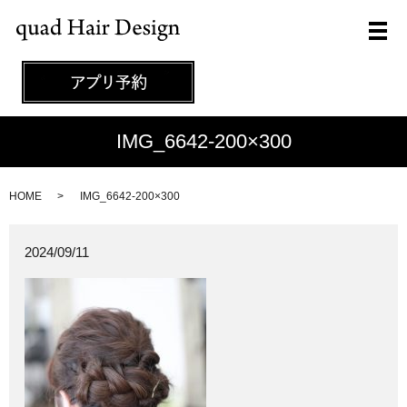
メ
IMG_6642-200×300
HOME
IMG_6642-200×300
2024/09/11