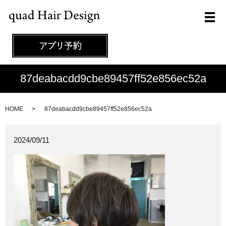
メ
87deabacdd9cbe89457ff52e856ec52a
HOME
87deabacdd9cbe89457ff52e856ec52a
2024/09/11