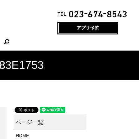
search
83E1753
HOME