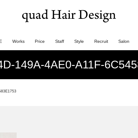
E
Works
Price
Staff
Style
Recruit
Salon
4D-149A-4AE0-A11F-6C545
583E1753