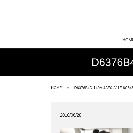
HOM
D6376B
HOME
D6376B4D-149A-4AE0-A11F-6C54
2018/06/28