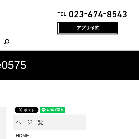
search
e0575
HOME