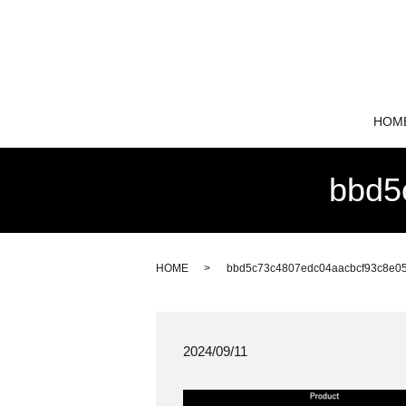
HOM
bbd5
HOME
bbd5c73c4807edc04aacbcf93c8e0
2024/09/11