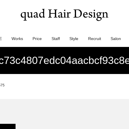
E
Works
Price
Staff
Style
Recruit
Salon
c73c4807edc04aacbcf93c8
575